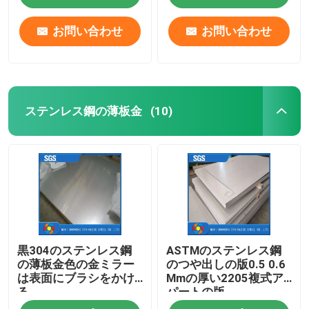
お問い合わせ
お問い合わせ
ステンレス鋼の薄板金
(10)
ホーム
黒304のステンレス鋼
ASTMのステンレス鋼
製品
の薄板金色の金ミラー
のつや出しの版0.5 0.6
は表面にブラシをかけ
Mmの厚い2205複式ア
る
パートの版
ビデオ