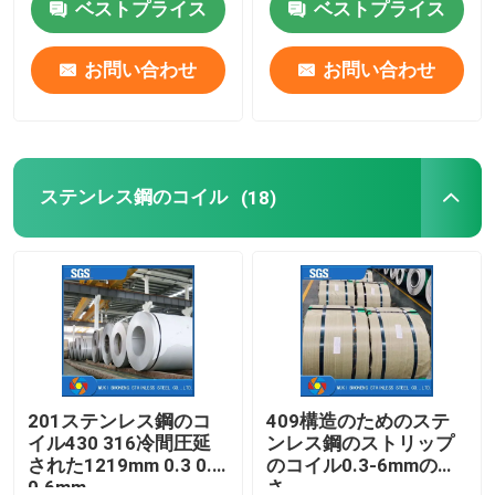
ベストプライス
ベストプライス
企業情報
お問い合わせ
お問い合わせ
会社案内
ステンレス鋼のコイル
(18)
品質管理
お問い合わせ
見積依頼
ステンレス鋼の金属製造
201ステンレス鋼のコ
409構造のためのステ
イル430 316冷間圧延
ンレス鋼のストリップ
された1219mm 0.3 0.4
のコイル0.3-6mmの厚
ステンレス鋼の薄板金
0.6mm
さ