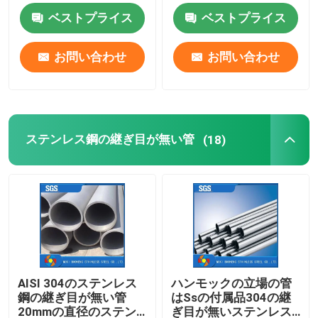
ベストプライス
ベストプライス
ステンレス鋼のコイル
お問い合わせ
お問い合わせ
ステンレス鋼の継ぎ目が無い管
ステンレス鋼の溶接された管
ステンレス鋼の継ぎ目が無い管
(18)
ステンレス鋼の丸棒
ステンレス鋼の角度棒
ステンレス鋼のストリップ
AISI 304のステンレス
ハンモックの立場の管
鋼の継ぎ目が無い管
はSsの付属品304の継
ステンレス鋼のフラット バー
20mmの直径のステン
ぎ目が無いステンレス