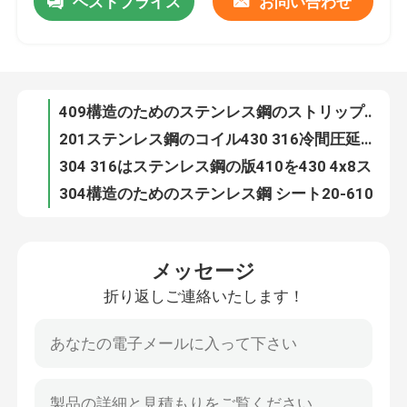
ベストプライス
お問い合わせ
409構造のためのステンレス鋼のストリップのコイル0.3-6mmの厚さ
201ステンレス鋼のコイル430 316冷間圧延された1219mm 0.3 0.4 0.6mm
企業情報
304 316はステンレス鋼の版410を430 4x8ステンレス製の薄板金冷間圧延した
304構造のためのステンレス鋼 シート20-610mmを冷間圧延した
会社案内
注文のステンレス鋼の薄板金は321 C276ビードを発破を掛けたステンレス鋼 シート304を冷間圧延した
4mmの厚さの滑らかなミラーは20-610mmの装飾的なステンレス鋼 シートを終える
品質管理
ASTM 316lのステンレス鋼の0.3-6mmを201 430 304 316 2b表面薄板金
4x8鋼板304 321の316のステンレス鋼 シートの価格のステンレス鋼の版
6-12mのステンレス鋼の金属製造321のつや出しのステンレス鋼 シート
お問い合わせ
12mm 15mm 20mmの厚さシート200 300の400のシリーズ ステンレス鋼の版
メッセージ
ASTM A240のステンレス鋼の金属製造0.5mmは304 201 430ステンレス鋼の版を冷間圧延した
見積依頼
折り返しご連絡いたします！
3mm AISI ASTM SSのSU 201 304 321建築材料のための316L 430ステンレス鋼 シート20-610mm
409 410 904L 2205 2507ステンレス鋼の金属製造304の304L 316ステンレス鋼 シート
ステンレス鋼の金属製造
ブラシをかけられた磨かれたステンレス鋼 シート2Bの薄板金は複式アパートの2205版をカスタマイズした
磨かれたSS 304 301 316L円形の継ぎ目が無いステンレス鋼の管
ステンレス鋼の薄板金