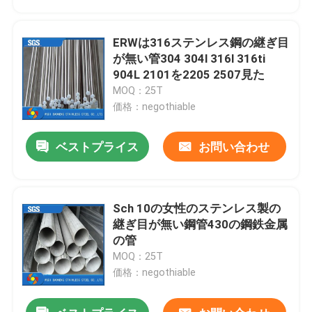
ERWは316ステンレス鋼の継ぎ目
が無い管304 304l 316l 316ti
904L 2101を2205 2507見た
MOQ：25T
価格：negothiable
ベストプライス
お問い合わせ
Sch 10の女性のステンレス製の
ホーム
継ぎ目が無い鋼管430の鋼鉄金属
の管
MOQ：25T
製品
価格：negothiable
ビデオ