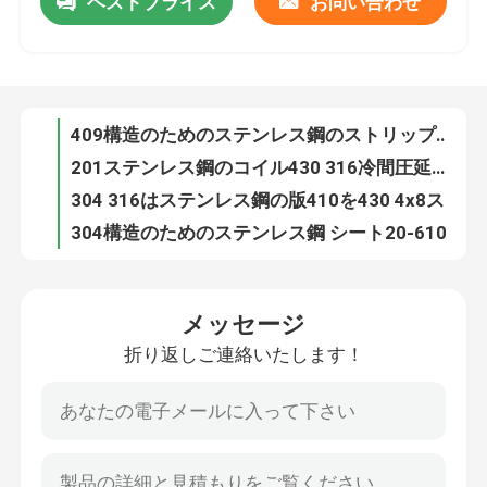
ベストプライス
お問い合わせ
409構造のためのステンレス鋼のストリップのコイル0.3-6mmの厚さ
201ステンレス鋼のコイル430 316冷間圧延された1219mm 0.3 0.4 0.6mm
企業情報
304 316はステンレス鋼の版410を430 4x8ステンレス製の薄板金冷間圧延した
304構造のためのステンレス鋼 シート20-610mmを冷間圧延した
会社案内
注文のステンレス鋼の薄板金は321 C276ビードを発破を掛けたステンレス鋼 シート304を冷間圧延した
4mmの厚さの滑らかなミラーは20-610mmの装飾的なステンレス鋼 シートを終える
品質管理
ASTM 316lのステンレス鋼の0.3-6mmを201 430 304 316 2b表面薄板金
4x8鋼板304 321の316のステンレス鋼 シートの価格のステンレス鋼の版
6-12mのステンレス鋼の金属製造321のつや出しのステンレス鋼 シート
お問い合わせ
12mm 15mm 20mmの厚さシート200 300の400のシリーズ ステンレス鋼の版
メッセージ
ASTM A240のステンレス鋼の金属製造0.5mmは304 201 430ステンレス鋼の版を冷間圧延した
見積依頼
折り返しご連絡いたします！
3mm AISI ASTM SSのSU 201 304 321建築材料のための316L 430ステンレス鋼 シート20-610mm
409 410 904L 2205 2507ステンレス鋼の金属製造304の304L 316ステンレス鋼 シート
ステンレス鋼の金属製造
ブラシをかけられた磨かれたステンレス鋼 シート2Bの薄板金は複式アパートの2205版をカスタマイズした
磨かれたSS 304 301 316L円形の継ぎ目が無いステンレス鋼の管
ステンレス鋼の薄板金