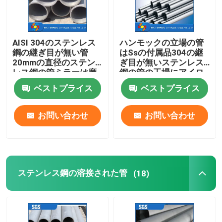
AISI 304のステンレス
ハンモックの立場の管
鋼の継ぎ目が無い管
はSsの付属品304の継
20mmの直径のステン
ぎ目が無いステンレス
レス鋼の管ミラーは磨
鋼の管の工場にアイロ
いた
ンをかける
ベストプライス
ベストプライス
お問い合わせ
お問い合わせ
ステンレス鋼の溶接された管
(18)