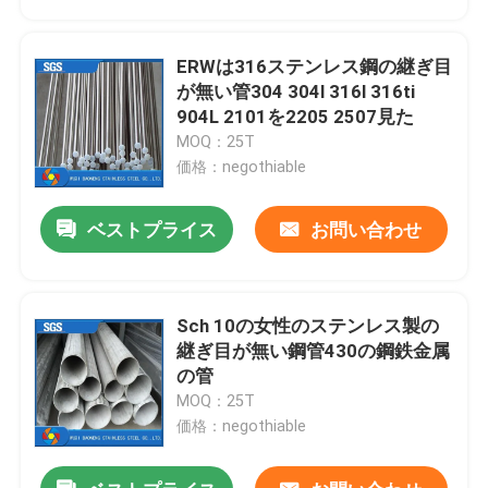
ERWは316ステンレス鋼の継ぎ目
が無い管304 304l 316l 316ti
904L 2101を2205 2507見た
MOQ：25T
価格：negothiable
ベストプライス
お問い合わせ
Sch 10の女性のステンレス製の
ホーム
継ぎ目が無い鋼管430の鋼鉄金属
の管
MOQ：25T
製品
価格：negothiable
ビデオ