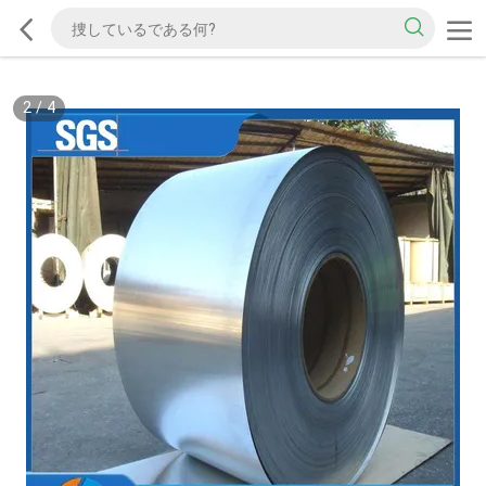
2
/
4