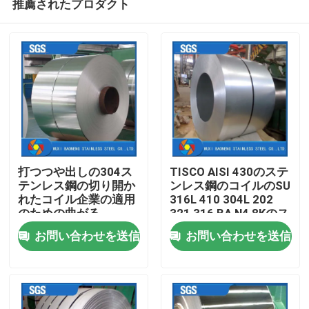
推薦されたプロダクト
打つつや出しの304ス
TISCO AISI 430のステ
テンレス鋼の切り開か
ンレス鋼のコイルのSU
れたコイル企業の適用
316L 410 304L 202
のための曲がる
321 316 BA N4 8Kのス
ホーム
Decoilingを切る
トリップのコイル
お問い合わせを送信
お問い合わせを送信
企業情報
接触