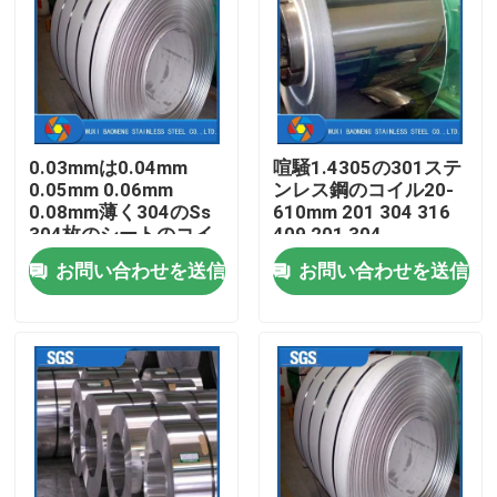
製品
ビデオ
0.03mmは0.04mm
喧騒1.4305の301ステ
0.05mm 0.06mm
ンレス鋼のコイル20-
ステンレス鋼の金属製造
0.08mm薄く304のSs
610mm 201 304 316
304枚のシートのコイ
409 201 304
ルを巻く
お問い合わせを送信
お問い合わせを送信
ステンレス鋼の薄板金
ステンレス鋼のコイル
ステンレス鋼の継ぎ目が無い管
ステンレス鋼の溶接された管