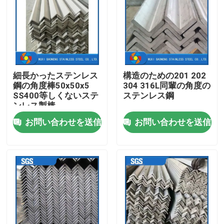
企業情報
会社案内
細長かったステンレス
構造のための201 202
鋼の角度棒50x50x5
304 316L同輩の角度の
品質管理
SS400等しくないステ
ステンレス鋼
ンレス製棒
お問い合わせを送信
お問い合わせを送信
お問い合わせ
見積依頼
ステンレス鋼の金属製造
ステンレス鋼の薄板金