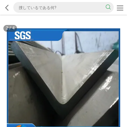
2
/
4