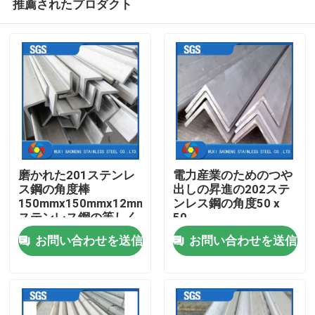
推薦されたプロダクト
磨かれた201ステンレ
電力産業のためのつや
ス鋼の角度棒
出しの昇進の202ステ
150mmx150mmx12mm
ンレス鋼の角度50 x
ステンレス鋼の等しく
50
ホーム
ない角度
お問い合わせを送信
お問い合わせを送信
製品
ビデオ