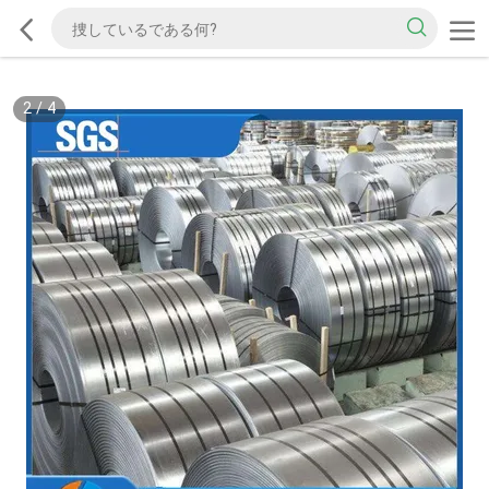
2
/
4