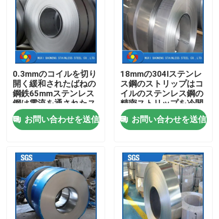
企業情報
会社案内
0.3mmのコイルを切り
18mmの304lステンレ
開く緩和されたばねの
ス鋼のストリップはコ
品質管理
鋼鉄65mmステンレス
イルのステンレス鋼の
鋼は電流を通されたス
精密ストリップを冷間
チール バンドを冷間圧
圧延した
お問い合わせを送信
お問い合わせを送信
お問い合わせ
延した
見積依頼
ステンレス鋼の金属製造
ステンレス鋼の薄板金