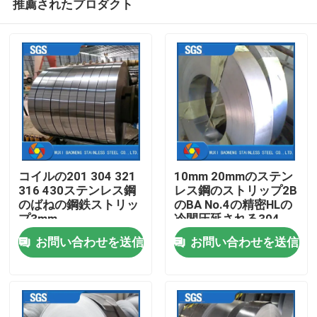
推薦されたプロダクト
コイルの201 304 321
10mm 20mmのステン
316 430ステンレス鋼
レス鋼のストリップ2B
のばねの鋼鉄ストリッ
のBA No.4の精密HLの
プ3mm
冷間圧延される304
ホーム
301
お問い合わせを送信
お問い合わせを送信
製品
ビデオ